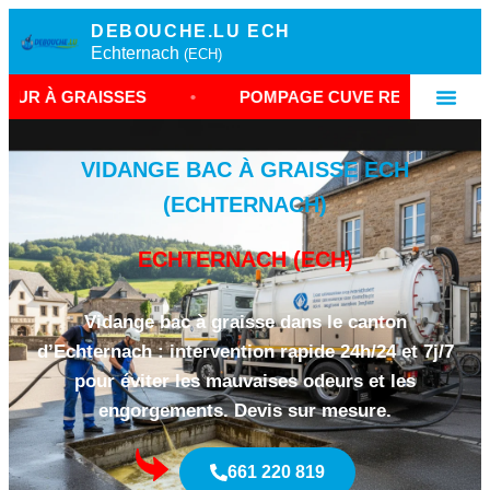
DEBOUCHE.LU ECH
Echternach
(ECH)
ISSES
•
POMPAGE CUVE RESTAURANT ECHTERN
VIDANGE BAC À GRAISSE ECH
(ECHTERNACH)
ECHTERNACH (ECH)
Vidange bac à graisse dans le canton
d’Echternach : intervention rapide 24h/24 et 7j/7
pour éviter les mauvaises odeurs et les
engorgements. Devis sur mesure.
661 220 819