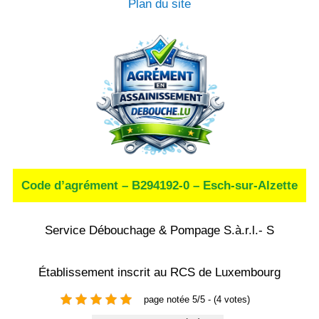
Plan du site
Code d’agrément – B294192-0 – Esch-sur-Alzette
Service Débouchage & Pompage S.à.r.l.- S
Établissement inscrit au RCS de Luxembourg
page notée 5/5 - (4 votes)