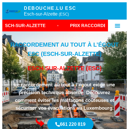
DEBOUCHE.LU ESC
Esch-sur-Alzette
(ESC)
ALZETTE
•
PRIX RACCORDEMENT ÉGOUT COMMU
RACCORDEMENT AU TOUT À L’ÉGOUT
ESC (ESCH-SUR-ALZETTE)
ESCH-SUR-ALZETTE (ESC)
Le raccordement au tout à l’égout exige une
précision technique absolue. Découvrez
comment éviter les malfaçons coûteuses et
sécuriser vos évacuations au Luxembourg.
661 220 819