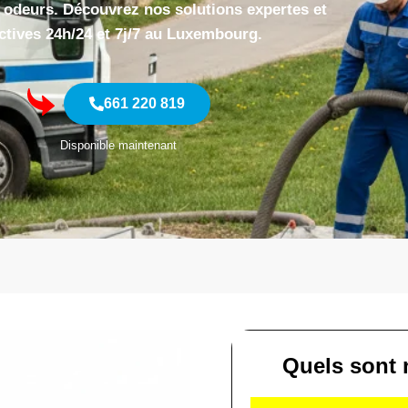
 odeurs. Découvrez nos solutions expertes et
ctives 24h/24 et 7j/7 au Luxembourg.
661 220 819
Disponible maintenant
Quels sont 