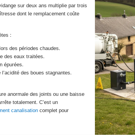
idange sur deux ans multiplie par trois
îtresse dont le remplacement coûte
tes :
 lors des périodes chaudes.
le des eaux traitées.
on épurées.
l’acidité des boues stagnantes.
ure anormale des joints ou une baisse
rête totalement. C’est un
ment canalisation
complet pour