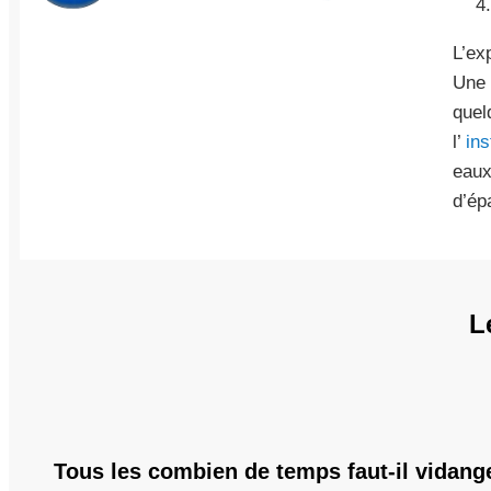
L’ex
Une 
quel
l’
ins
eaux
d’ép
L
Tous les combien de temps faut-il vidange