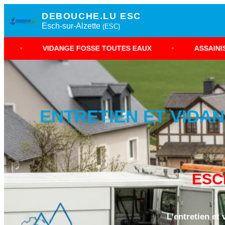
DEBOUCHE.LU ESC
Esch-sur-Alzette
(ESC)
ANGE FOSSE TOUTES EAUX
•
ASSAINISSEMENT NON 
ENTRETIEN ET VIDAN
ESC
L’entretien et 