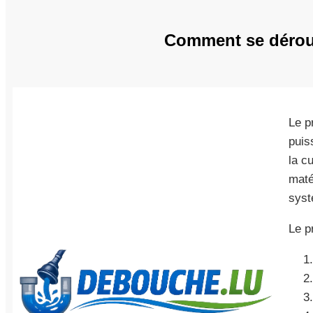
Comment se déroul
Le p
puis
la c
maté
syst
Le p