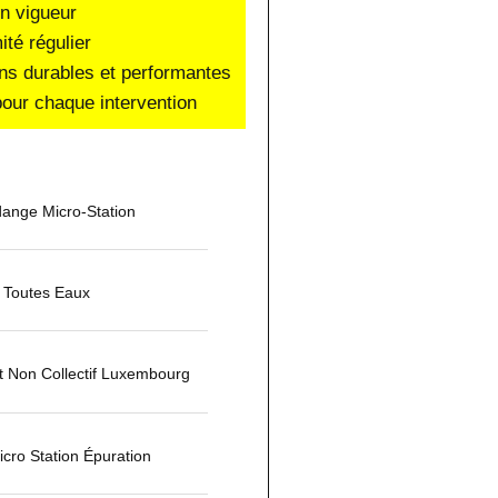
en vigueur
ité régulier
ons durables et performantes
our chaque intervention
idange Micro-Station
 Toutes Eaux
t Non Collectif Luxembourg
icro Station Épuration