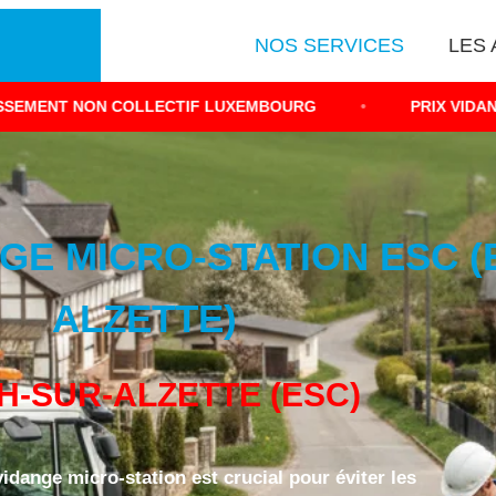
NOS SERVICES
LES 
COLLECTIF LUXEMBOURG
•
PRIX VIDANGE MICRO STAT
GE MICRO-STATION ESC (
ALZETTE)
H-SUR-ALZETTE (ESC)
vidange micro-station est crucial pour éviter les