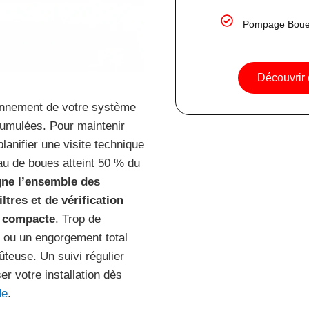
Pompage Boue
Découvrir
tionnement de votre système
cumulées. Pour maintenir
anifier une visite technique
au de boues atteint 50 % du
igne l’ensemble des
tres et de vérification
n compacte
. Trop de
s ou un engorgement total
ûteuse. Un suivi régulier
r votre installation dès
de
.