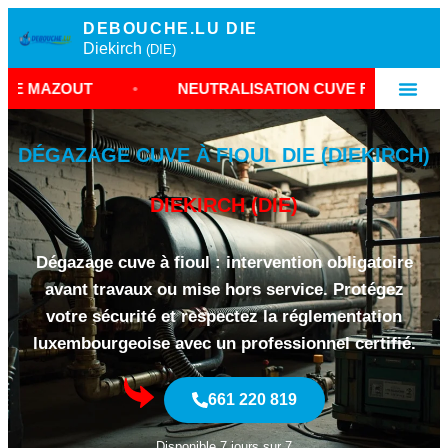
DEBOUCHE.LU DIE
Diekirch
(DIE)
T
•
NEUTRALISATION CUVE FIOUL LUXEMBOURG
DÉGAZAGE CUVE À FIOUL DIE (DIEKIRCH)
DIEKIRCH (DIE)
Dégazage cuve à fioul : intervention obligatoire
avant travaux ou mise hors service. Protégez
votre sécurité et respectez la réglementation
luxembourgeoise avec un professionnel certifié.
661 220 819
Disponible 7 jours sur 7