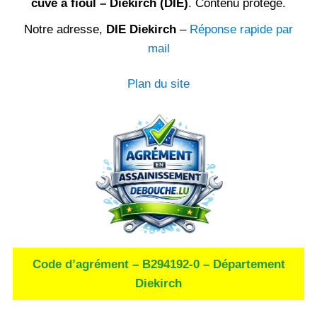
cuve à fioul – Diekirch (DIE)
. Contenu protégé.
Notre adresse,
DIE Diekirch
–
Réponse rapide par
mail
Plan du site
Code d’agrément – B294192-0 – Département
Diekirch