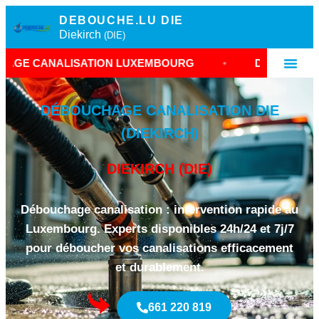
DEBOUCHE.LU DIE
Diekirch
(DIE)
LISATION LUXEMBOURG
•
DÉBOUCHAGE DIEKIR
DÉBOUCHAGE CANALISATION DIE
(DIEKIRCH)
DIEKIRCH (DIE)
Débouchage canalisation : intervention rapide au
Luxembourg. Experts disponibles 24h/24 et 7j/7
pour déboucher vos canalisations efficacement
et durablement.
661 220 819