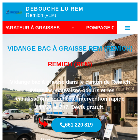
DEBOUCHE.LU REM
Remich
(REM)
UR À GRAISSES
•
POMPAGE CUVE RESTAURANT R
VIDANGE BAC À GRAISSE REM (REMICH)
REMICH (REM)
Vidange bac à graisse dans le canton de Remich
: évitez les mauvaises odeurs et les
canalisations bouchées. Intervention rapide
24h/24 et 7j/7. Devis gratuit.
661 220 819
Disponible du lundi au dimanche