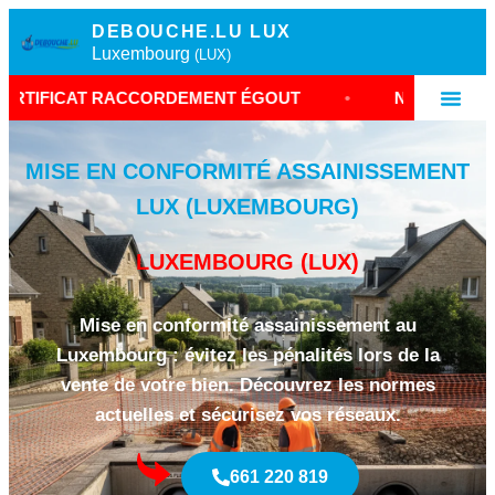
DEBOUCHE.LU LUX
Luxembourg
(LUX)
 RACCORDEMENT ÉGOUT
•
NORMES CANALISATIO
MISE EN CONFORMITÉ ASSAINISSEMENT
LUX (LUXEMBOURG)
LUXEMBOURG (LUX)
Mise en conformité assainissement au
Luxembourg : évitez les pénalités lors de la
vente de votre bien. Découvrez les normes
actuelles et sécurisez vos réseaux.
661 220 819