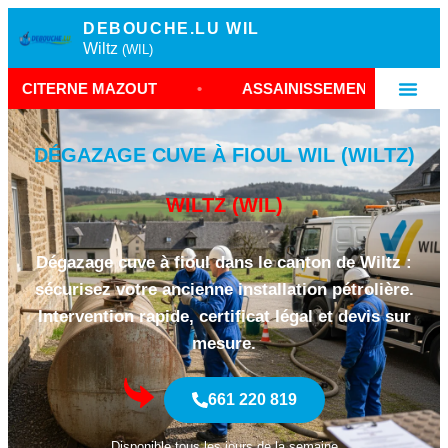
DEBOUCHE.LU WIL
Wiltz
(WIL)
 MAZOUT
•
ASSAINISSEMENT RÉSERVOIR WILTZ
DÉGAZAGE CUVE À FIOUL WIL (WILTZ)
WILTZ (WIL)
Dégazage cuve à fioul dans le canton de Wiltz :
sécurisez votre ancienne installation pétrolière.
Intervention rapide, certificat légal et devis sur
mesure.
661 220 819
Disponible tous les jours de la semaine