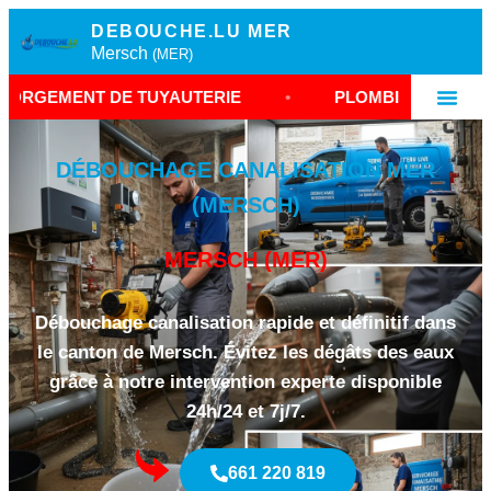
DEBOUCHE.LU MER
Mersch
(MER)
T DE TUYAUTERIE
•
PLOMBIER URGENCE MERSC
DÉBOUCHAGE CANALISATION MER
(MERSCH)
MERSCH (MER)
Débouchage canalisation rapide et définitif dans
le canton de Mersch. Évitez les dégâts des eaux
grâce à notre intervention experte disponible
24h/24 et 7j/7.
661 220 819